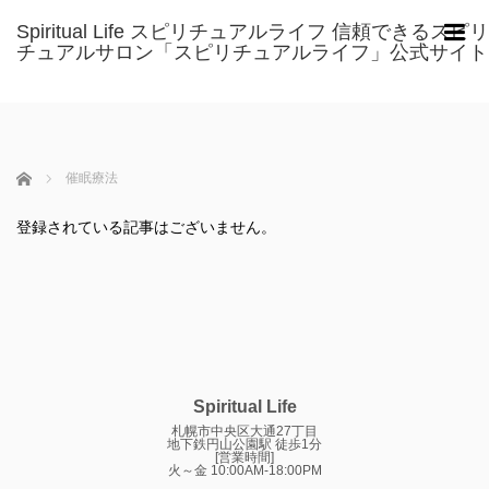
Spiritual Life スピリチュアルライフ 信頼できるスピリ
m
チュアルサロン「スピリチュアルライフ」公式サイト
ホーム
催眠療法
登録されている記事はございません。
Spiritual Life
札幌市中央区大通27丁目
地下鉄円山公園駅 徒歩1分
[営業時間]
火～金 10:00AM-18:00PM