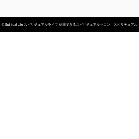
© Spiritual Life スピリチュアルライフ 信頼できるスピリチュアルサロン「スピリチュアル
ライフ」公式サイト All Rights Reserved.